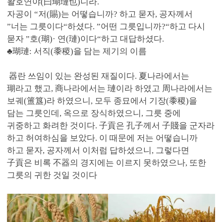
왈호연야(曰瑚璉也)니라.
자공이 “저(賜)는 어떻습니까? 하고 묻자, 공자께서
”너는 그릇이다“하셨다. ”어떤 그릇입니까?“하고 다시
묻자 ”호(瑚)· 연(璉)이다“하고 대답하셨다.
♣瑚璉: 서직(黍稷)을 담는 제기의 이름
器란 쓰임이 있는 완성된 재질이다. 夏나라에서는
瑚라고 했고, 商나라에서는 璉이라 하였고 周나라에서는
보궤(簠簋)라 하였으니, 모두 종묘에서 기장(黍稷)을
담는 그릇인데, 옥으로 장식하였으니, 그릇 중에
귀중하고 화려한 것이다. 子貢은 孔子께서 子賤을 군자라
하고 허여하심을 보았다. 이 때문에 저는 어떻습니까
하고 묻자, 공자께서 이처럼 답하셨으니, 그렇다면
子貢은 비록 不器의 경지에는 이르지 못하였으나, 또한
그릇의 귀한 것일 것이다