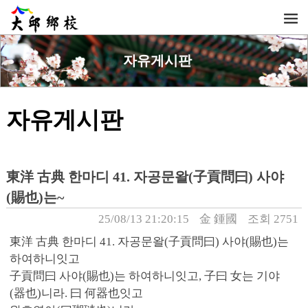
자유게시판
자유게시판
東洋 古典 한마디 41. 자공문왈(子貢問曰) 사야
(賜也)는~
25/08/13 21:20:15
金 鍾國
조회 2751
東洋 古典 한마디 41. 자공문왈(子貢問曰) 사야(賜也)는
하여하니잇고
子貢問曰 사야(賜也)는 하여하니잇고, 子曰 女는 기야
(器也)니라. 曰 何器也잇고