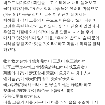
밖으로 나가다가 죄인을 보고 수레에서 내려 물어보고
울며 말하기를, “요순시절의 사람들은 요순의 마음으로
(자신의) 마음을 삼더니 과인이 임금이 되어서는
백성들이 각자 그들의 마음으로 마음을 삼으니 과인이
그것을 통탄한다.”라고 하였다. 옛적에 단술이 있었더니
우임금 시절에 와서 의적이 술을 만들어 내거늘 우가
마시고 맛있어하며 말하기를, “후세에 반드시 술 때문에
나라를 망칠 자가 있을 것이라.”하고 마침내 의적을 멀리
하였다.
收九牧之金하여 鑄九鼎하니 三足이 象三德하여
以享上帝鬼神하고 會諸侯於塗山하니 執玉帛者가
萬國이라 禹가 濟江할새 黃龍이 負舟하니 舟中人이
懼거늘 禹가 仰天歎曰 吾가 受命於天하여
竭力以勞萬民하노라 生은 寄也요 死는 歸也라 하고
視龍을 猶蝘蜓하여 顔色을 不變하니 龍이
俛首低尾而逝하더라.
아홉 고을의 쇠를 거두어서 아홉 개의 솥을 주조하니 세