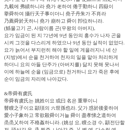
九載에 弗績하니라 堯가 老하여 倦于勤하니 四嶽이
擧舜하여 攝行天子事이더니 堯子丹朱가 不肖라
乃薦舜於天하니 堯가 崩하고 舜이 卽位하니라.
(鯀물고기 곤, 사람이름 곤(우왕의 아버지),
요가 임금이 된 지 72년에 9년 동안의 홍수가 나자 곤을
시켜 그것을 다스리게 하였으나 9년 동안 실적이 없었다.
요가 늙어서 부지런히 해야 할 일에 게을러지니 네 산
(지방)에서 순을 천거하여 천자의 일을 맡아 처리하게
하더니 요의 아들 단주가 (아버지를) 닮지 못해 못나서
이에 하늘에 순을 (임금으로) 천거하니 요가 죽은 후에
순이 임금의 자리에 나아갔다.
&帝舜有虞氏
帝舜有虞氏는 姚姓이요 或曰 名은 重華이니
瞽瞍之子이요 顓頊의 六世孫也라. 父가 惑於後妾하여
愛小子象하고 常欲殺舜이거늘 舜이 盡孝悌之道하여
烝烝乂하여 不格姦하니라. (姚성 요, 瞍소경 수, 顓전단할
전, 頊삼갈 욱, 烝 찔증, 나아갈 증, 乂 벨 예, 다스릴 예