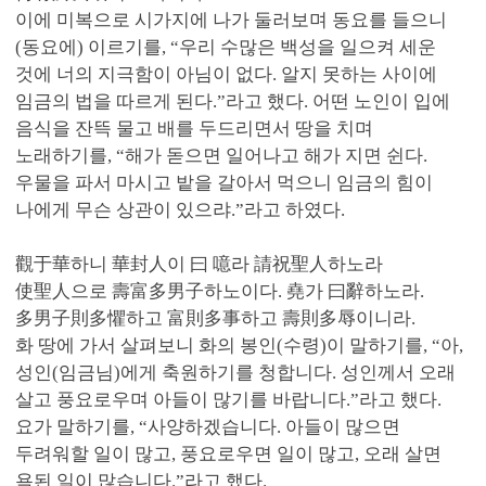
이에 미복으로 시가지에 나가 둘러보며 동요를 들으니
(동요에) 이르기를, “우리 수많은 백성을 일으켜 세운
것에 너의 지극함이 아님이 없다. 알지 못하는 사이에
임금의 법을 따르게 된다.”라고 했다. 어떤 노인이 입에
음식을 잔뜩 물고 배를 두드리면서 땅을 치며
노래하기를, “해가 돋으면 일어나고 해가 지면 쉰다.
우물을 파서 마시고 밭을 갈아서 먹으니 임금의 힘이
나에게 무슨 상관이 있으랴.”라고 하였다.
觀于華하니 華封人이 曰 噫라 請祝聖人하노라
使聖人으로 壽富多男子하노이다. 堯가 曰辭하노라.
多男子則多懼하고 富則多事하고 壽則多辱이니라.
화 땅에 가서 살펴보니 화의 봉인(수령)이 말하기를, “아,
성인(임금님)에게 축원하기를 청합니다. 성인께서 오래
살고 풍요로우며 아들이 많기를 바랍니다.”라고 했다.
요가 말하기를, “사양하겠습니다. 아들이 많으면
두려워할 일이 많고, 풍요로우면 일이 많고, 오래 살면
욕된 일이 많습니다.”라고 했다.