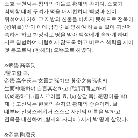
소호 금천씨는 창의의 아들로 황제의 손자다. 소호가
쇠퇴할 때에 구려가 덕을 어지럽히니 백성과 신이
뒤섞여서 가히 그 지방의 산물을 바치지 못하므로 전욱이
(왕위를) 받아 이에 남정중을 명하여 하늘을 맡아 귀신에
속하게 하고 화정려로 땅을 맡아 백성에게 속하게 하며
서로 침범하여 더럽히지 않도록 하고 비로소 책력을 지어
첫 봄으로써 (한해의) 으뜸으로 하였다.
&帝嚳 高辛氏
/嚳고할 곡,
帝嚳 高辛氏는 玄囂之孫이요 黃帝之曾孫也라
生而神靈하여 自言其名하고 代顓頊而立하여
居於亳하다. /囂시끄러울 효, 頊(삼갈 욱), 亳땅이름 박)
제곡 고신씨는 현효의 손자요 황제의 증손이라. 날
때부터 신령스러워서 스스로 자신의 이름을 말하고
전욱을 대신하여 (황제의 자리에) 서서 박 땅에 살았다.
&帝堯 陶唐氏