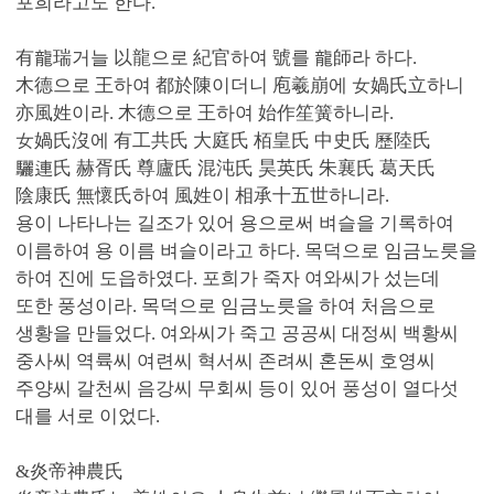
포희라고도 한다.
有龍瑞거늘 以龍으로 紀官하여 號를 龍師라 하다.
木德으로 王하여 都於陳이더니 庖羲崩에 女媧氏立하니
亦風姓이라. 木德으로 王하여 始作笙簧하니라.
女媧氏沒에 有工共氏 大庭氏 栢皇氏 中史氏 歷陸氏
驪連氏 赫胥氏 尊廬氏 混沌氏 昊英氏 朱襄氏 葛天氏
陰康氏 無懷氏하여 風姓이 相承十五世하니라.
용이 나타나는 길조가 있어 용으로써 벼슬을 기록하여
이름하여 용 이름 벼슬이라고 하다. 목덕으로 임금노릇을
하여 진에 도읍하였다. 포희가 죽자 여와씨가 섰는데
또한 풍성이라. 목덕으로 임금노릇을 하여 처음으로
생황을 만들었다. 여와씨가 죽고 공공씨 대정씨 백황씨
중사씨 역륙씨 여련씨 혁서씨 존려씨 혼돈씨 호영씨
주양씨 갈천씨 음강씨 무회씨 등이 있어 풍성이 열다섯
대를 서로 이었다.
&炎帝神農氏