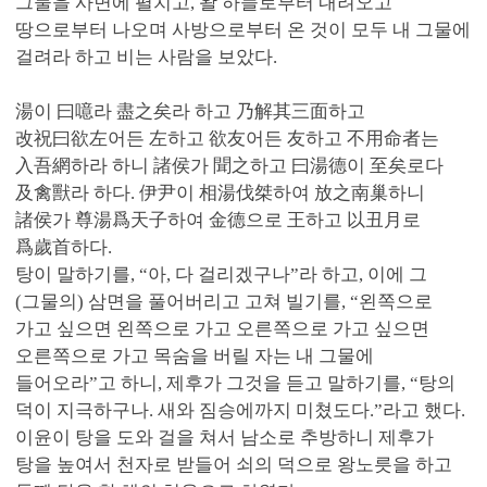
그물을 사면에 펼치고, 왈 하늘로부터 내려오고
땅으로부터 나오며 사방으로부터 온 것이 모두 내 그물에
걸려라 하고 비는 사람을 보았다.
湯이 曰噫라 盡之矣라 하고 乃解其三面하고
改祝曰欲左어든 左하고 欲友어든 友하고 不用命者는
入吾網하라 하니 諸侯가 聞之하고 曰湯德이 至矣로다
及禽獸라 하다. 伊尹이 相湯伐桀하여 放之南巢하니
諸侯가 尊湯爲天子하여 金德으로 王하고 以丑月로
爲歲首하다.
탕이 말하기를, “아, 다 걸리겠구나”라 하고, 이에 그
(그물의) 삼면을 풀어버리고 고쳐 빌기를, “왼쪽으로
가고 싶으면 왼쪽으로 가고 오른쪽으로 가고 싶으면
오른쪽으로 가고 목숨을 버릴 자는 내 그물에
들어오라”고 하니, 제후가 그것을 듣고 말하기를, “탕의
덕이 지극하구나. 새와 짐승에까지 미쳤도다.”라고 했다.
이윤이 탕을 도와 걸을 쳐서 남소로 추방하니 제후가
탕을 높여서 천자로 받들어 쇠의 덕으로 왕노릇을 하고