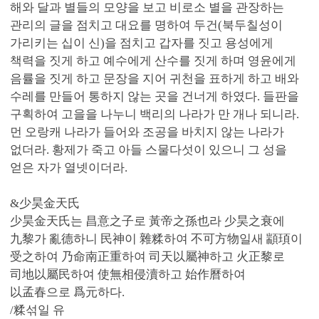
해와 달과 별들의 모양을 보고 비로소 별을 관장하는
관리의 글을 점치고 대요를 명하여 두건(북두칠성이
가리키는 십이 신)을 점치고 갑자를 짓고 용성에게
책력을 짓게 하고 예수에게 산수를 짓게 하며 영윤에게
음률을 짓게 하고 문장을 지어 귀천을 표하게 하고 배와
수레를 만들어 통하지 않는 곳을 건너게 하였다. 들판을
구획하여 고을을 나누니 백리의 나라가 만 개나 되니라.
먼 오랑캐 나라가 들어와 조공을 바치지 않는 나라가
없더라. 황제가 죽고 아들 스물다섯이 있으니 그 성을
얻은 자가 열넷이더라.
&少昊金天氏
少昊金天氏는 昌意之子로 黃帝之孫也라 少昊之衰에
九黎가 亂德하니 民神이 雜糅하여 不可方物일새 顓頊이
受之하여 乃命南正重하여 司天以屬神하고 火正黎로
司地以屬民하여 使無相侵瀆하고 始作曆하여
以孟春으로 爲元하다.
/糅섞일 유