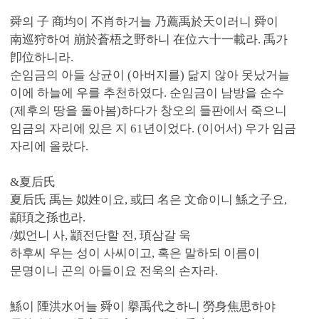
舜의 子 商均이 不肖하거늘 乃薦禹於天이러니 舜이
南巡狩하여 崩於蒼梧之野하니 在位六十一載라. 禹가
卽位하니라.
순임금의 아들 상균이 (아버지를) 닮지 않아 못났거늘
이에 하늘에 우를 추천하였다. 순임금이 남방을 순수
(제후의 땅을 돌아봄)하다가 창오의 들판에서 죽으니
임금의 자리에 있은 지 61년이었다. (이어서) 우가 임금
자리에 올랐다.
&夏后氏
夏后氏 禹는 姒姓이요, 或曰 名은 文命이니 鯀之子요,
顓頊之孫也라.
/姒언니 사, 顓전단할 전, 頊삼갈 욱
하후씨 우는 성이 사씨이고, 혹은 말하되 이름이
문명이니 곤의 아들이요 전욱의 손자라.
鯀이 陻洪水어늘 舜이 擧禹代之하니 勞身焦思하야