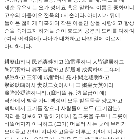
제순 유우씨는 요가 성이요 혹은 말하되 이름은 중화이니
고수의 아들이요 전욱의 6세손이라. 아버지가 뒤에
들어온 첩에게 미혹하여 작은 아들인 상을 사랑하고 항상
순을 죽이고자 하거늘 순이 효도와 공경의 도리를 다하여
(여러 어려움에) 나아가 대처하고 나쁜 일에 이르지
아니하니라.
耕歷山하니 民皆讓畔하고 漁雷澤하니 人皆讓居하고
陶河濱하니 器不苦窳하고 所居에 成聚하여 二年에
成邑하고 三年에 成都하니 堯가 聞之聰明하고
擧於畎畮하사 妻以二女하시니 曰 娥皇女英이라
釐降於嬀汭하니라. (窳비뚤 유, 汭 물굽이 예)
역산에서 밭을 가니 백성이 모두 밭두둑을 양보하고
뢰택에서 고기를 잡으니 사람들이 모두 (고기잡는)
자리를 양보하고 황하 가에서 질그릇을 구우니 그릇이
비뚤어지지 아니하고 (그가) 머물러 사는 곳에 무리가
모여들고 2년이 지나자 고을을 이루고 3년이 지나자