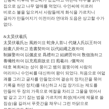
인황씨 이후에 유소씨가 있었다고 하는데 나무를 얽어
집으로 삼고 나무 열매를 먹었다. 수인씨에 이르러
비로소 불을 일으켜서 사람들에게 화식을 가르치니
글자가 만들어지기 이전이라 연대와 도읍은 상고할 수가
없다.
&太昊伏羲氏
太昊伏羲氏는 風姓이요 蛇身人首니 代燧人氏以王하여
始畫八卦하고 造書契하여 以代結繩之政하며
制嫁娶하여 以儷皮로 爲禮하고 結網罟하여 敎佃漁하고
養犧牲하여 以充庖廚故로 曰 庖羲라. /儷짝려
태호 복희씨는 성이 풍이고 뱀의 몸뚱이에 사람의
머리이니 수인씨를 대신하여 왕이 되었다. 처음으로 여덟
괘를 그리고 글자를 만들었으며 결승의 정치(끈을 묶어
기록을 하던 정치)를 대신하고 시집 장가드는 제도를
만들어 두 장의 가죽으로 예절을 차리고 그물을 엮어서
밭 갈고 고기 잡는 법을 가르치며 희생(제사에 제물로 쓸
짐승)을 길러서 푸줏간을 채우니 그런 까닭으로