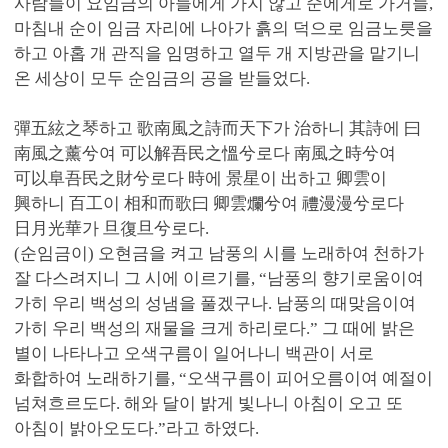
사람들이 요임금의 아들에게 가지 않고 순에게로 가거늘,
마침내 순이 임금 자리에 나아가 흙의 덕으로 임금노릇을
하고 아홉 개 관직을 임명하고 열두 개 지방관을 맡기니
온 세상이 모두 순임금의 공을 받들었다.
彈五絃之琴하고 歌南風之詩而天下가 治하니 其詩에 曰
南風之薰兮여 可以解吾民之慍兮로다 南風之時兮여
可以阜吾民之財兮로다 時에 景星이 出하고 卿雲이
興하니 百工이 相和而歌曰 卿雲爛兮여 禮漫漫兮로다
日月光華가 旦復旦兮로다.
(순임금이) 오현금을 켜고 남풍의 시를 노래하여 천하가
잘 다스려지니 그 시에 이르기를, “남풍의 향기로움이여
가히 우리 백성의 성냄을 풀겠구나. 남풍의 때맞음이여
가히 우리 백성의 재물을 크게 하리로다.” 그 때에 밝은
별이 나타나고 오색구름이 일어나니 백관이 서로
화합하여 노래하기를, “오색구름이 피어오름이여 예절이
넘쳐흐르도다. 해와 달이 밝게 빛나니 아침이 오고 또
아침이 밝아오도다.”라고 하였다.