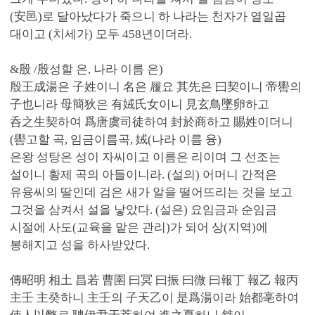
(安邑)로 달아났다가 죽으니 하 나라는 천자가 열일곱
대이고 (치세가) 모두 458년이더라.
&殷 /殷성할 은, 나라 이름 은)
殷王成湯은 子姓이니 名은 履요 其先은 曰契이니 帝嚳의
子也니라 母簡狄은 有娀氏女이니 見玄鳥墜卵하고
呑之生契하여 爲唐虞司徒하여 封於商하고 賜姓이더니
(嚳고할 곡, 임금이름곡, 娀(나라 이름 융)
은왕 성탕은 성이 자씨이고 이름은 리이며 그 선조는
설이니 황제 곡의 아들이니라. (설의) 어머니 간적은
유융씨의 딸인데 검은 새가 알을 떨어뜨리는 것을 보고
그것을 삼켜서 설을 낳았다. (설은) 요임금과 순임금
시절에 사도(교육을 맡은 관리)가 되어 상(지역)에
봉해지고 성을 하사받았다.
傳昭明 相土 昌若 曹圉 曰冥 曰振 曰微 曰報丁 報乙 報丙
主壬 主癸하니 主壬의 子天乙이 是爲湯이라 始都亳하여