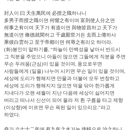
封人이 曰 天生萬民에 必授之職하나니
多男子而授之職이면 何懼之有이며 富則使人分之면
何事之有이며 天下가 有道이면 與物皆昌하고 天下가
無道이면 脩德就閑하고 千歲厭世거든 去而上僊하사
乘彼白雲하고 至于帝鄕이면 何辱之有리오 하더라.
(화)봉인이 말하기를, “하늘이 만백성을 낳아서 반드시
그 직분을 주었으니 아들이 많으면 그들에게 직분을 주면
무슨 두려움(근심)이 있을 것이며, 풍요로우면
사람들에게 (일을) 나누어 시키면 무슨 일이 있을 것이며,
세상에 도리가 행해지면 만물과 더불어 모두 번창하고
세상에 도리가 행해지지 않으면 덕을 닦아 한가롭게
지내다가 오랜 세월이 지난 다음에 세상이 싫어지면
버리고 떠나서 신선이 되어 올라 저 흰 구름을 타고 제향
(이상향)에 이르면 무슨 욕된 일이 있으리요.”라고
하였다.
堯가 立七十二年에 有九年之水거늘 使鯀으로 治之하니