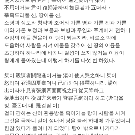
使人以幣로 聘伊尹于莘하여 進之夏하니 桀이
不用이거늘 尹이 復歸湯하여 如是者가 五더라. /
莘족도리풀 신, 땅이름 신,
소명과 상토와 창약과 조어와 가론 명과 가론 진과 가론
미와 가론 보정과 보을과 보병과 주임과 주계에게 전하니
주임의 아들 천을이 이 탕이 되는지라. 비로소 박에
도읍하여 사람을 시켜 예물을 갖추어 신 땅의 이윤을
초빙하여 하나라에 바치니 걸왕이 쓰지 않거늘 이윤이
탕에게 돌아왔는데 이렇게 하기를 다섯 번 하였다.
桀이 殺諫者關龍逄이거늘 湯이 使人哭之하니 桀이
怒하여 召湯囚夏臺더니 已而하여 得釋하니라. 湯이
出이라가 見有張網四面而祝之曰 從天降하고
從地出하며 從四方來者가 皆罹吾網하라 하고 (逄막을
방, 臺돈대 대, 罹걸릴 이)
걸이 간하는 신하 관룡방을 죽이거늘 탕이 사람을 시켜
그것을 곡하니 걸이 성내어 탕을 불러 하대에 가두었더니
한참 있다가 풀려나게 되었다. 탕이 밖으로 나가다가