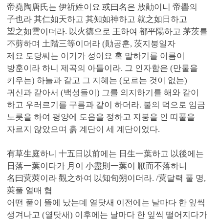
帝堯陶唐氏는 伊祈姓이요 或曰名은 放勛이니 帝嚳의
子也라 其仁如天하고 其知如神하고 就之如日하고
望之如雲이더라. 以火德으로 王하여 都平陽하고 茅茨를
不剪하며 土階三等이더라 (勛공훈, 茨지붕일자
제요 도당씨는 이기가 성이요 혹 말하기를 이름이
방훈이라 하니 제곡의 아들이라. 그 인자함은 (만물을
키우는) 하늘과 같고 그 지혜는 (모르는 것이 없는)
귀신과 같아서 (백성들이) 그를 의지하기를 해와 같이
하고 우러르기를 구름과 같이 하더라. 불의 덕으로 임금
노릇을 하여 평양에 도읍을 정하고 지붕을 인 띠풀을
자르지 않았으며 흙 계단이 세 계단이었다.
有草生庭하니 十五日以前에는 日生一葉하고 以後에는
日落一葉이다가 月이 小盡則一葉이 厭而不落하니
名曰蓂莢이라 觀之하여 以知旬朔이더라. /蓂달력 풀 명,
莢풀 열매 협
어떤 풀이 뜰에 났는데 열닷새 이전에는 날마다 한 잎씩
생겨나고 (열닷새) 이후에는 날마다 한 잎씩 떨어지다가