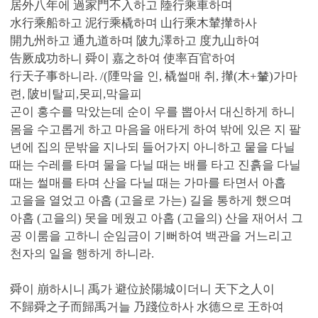
居外八年에 過家門不入하고 陸行乘車하며
水行乘船하고 泥行乘橇하며 山行乘木輦攆하사
開九州하고 通九道하며 陂九澤하고 度九山하여
告厥成功하니 舜이 嘉之하여 使率百官하여
行天子事하니라. /(陻막을 인, 橇썰매 취, 攆(木+輦)가마
련, 陂비탈피,못피,막을피
곤이 홍수를 막았는데 순이 우를 뽑아서 대신하게 하니
몸을 수고롭게 하고 마음을 애타게 하여 밖에 있은 지 팔
년에 집의 문밖을 지나되 들어가지 아니하고 뭍을 다닐
때는 수레를 타며 물을 다닐 때는 배를 타고 진흙을 다닐
때는 썰매를 타며 산을 다닐 때는 가마를 타면서 아홉
고을을 열었고 아홉 (고을로 가는) 길을 통하게 했으며
아홉 (고을의) 못을 메웠고 아홉 (고을의) 산을 재어서 그
공 이룸을 고하니 순임금이 기뻐하여 백관을 거느리고
천자의 일을 행하게 하니라.
舜이 崩하시니 禹가 避位於陽城이더니 天下之人이
不歸舜之子而歸禹거늘 乃踐位하사 水德으로 王하여