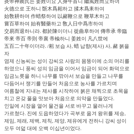
炎帝神農氏는 姜姓이요 人身牛首니 繼風姓而立하여
火德으로 王하니 斲木爲耜하고 揉木爲耒하여
始敎耕하며 作蜡祭하여 以赭鞭으로 鞭草木하고
嘗百草하여 始有醫藥하고 敎人日中爲市하여
交易而退하니라. 都於陳이더니 徙曲阜하여 傳帝承 帝臨
帝來 帝百 帝則 帝襄 帝楡하니 姜姓이 凡八世에
五百二十年이더라. /耜 보습 사, 蜡 납향(제사) 사, 赭 붉을
자
염제 신농씨는 성이 강씨요 사람의 몸뚱이에 소의 머리를
하였으니 풍씨 성의 임금을 이어서 임금이 되어 화덕으로
임금노릇을 하니 나무를 깎아서 보습을 만들고 나무를
다듬어서 쟁기를 만들어 처음으로 농사를 가르치며
여름철에 지내는 제사를 시작하여 붉은 채찍으로 초목을
치고 온갖 풀을 맛보아 처음으로 의약을 만들었다.
인일에 시장을 열어 물건을 서로 바꾸고 물러나게
가르쳤다. 진에 도읍하였다가 곡부로 옮겨 왕위를 제승,
제임, 제래, 제백, 제칙, 제양, 제유에게 전하니 강씨 성이
모두 여덟 대에 오백 이십년이었다.