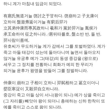
하니 계가 마침내 임금이 되었다.
有扈氏無道거늘 啓討之于甘하다. 啓崩하고 子太康이
立하여 盤遊弗返이거늘 有窮后羿가
立其弟仲康而專其政하니 羲和가 黨於羿거늘 胤侯가
承王命하여 征之하니라. /扈뒤따를호, 盤소반 반, 돌 반,
羿사람이름예,
유호씨가 무도하거늘 계가 감에서 그를 토벌하였다. 계가
죽고 아들 태강이 섰는데 돌아다니며 놀면서 돌아오지
않거늘 유궁후 예가 그(태강)의 동생 중강을 (왕으로)
세우고 그 정치를 전횡하니 희화가 예의 한 무리가
되거늘 윤후가 왕명을 받들어 그를 정벌하니라.
仲康이 崩하고 子相이 立하니 羿弑相하고 簒立이더니
嬖臣寒浞이 又殺羿自立하니라.
중강이 죽고 아들 상이 서니(왕이 되니) 예가 상을 죽이고
(그 자리를) 빼앗아 왕이 되더니 총애하는 신하 한착이 또
예를 죽이고 스스로 왕이 되니라.