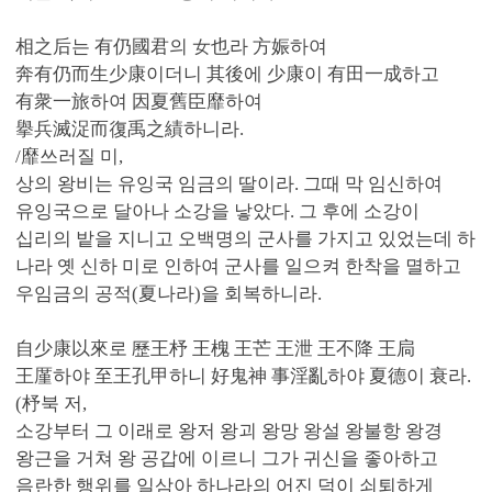
相之后는 有仍國君의 女也라 方娠하여
奔有仍而生少康이더니 其後에 少康이 有田一成하고
有衆一旅하여 因夏舊臣靡하여
擧兵滅浞而復禹之績하니라.
/靡쓰러질 미,
상의 왕비는 유잉국 임금의 딸이라. 그때 막 임신하여
유잉국으로 달아나 소강을 낳았다. 그 후에 소강이
십리의 밭을 지니고 오백명의 군사를 가지고 있었는데 하
나라 옛 신하 미로 인하여 군사를 일으켜 한착을 멸하고
우임금의 공적(夏나라)을 회복하니라.
自少康以來로 歷王杼 王槐 王芒 王泄 王不降 王扃
王厪하야 至王孔甲하니 好鬼神 事淫亂하야 夏德이 衰라.
(杼북 저,
소강부터 그 이래로 왕저 왕괴 왕망 왕설 왕불항 왕경
왕근을 거쳐 왕 공갑에 이르니 그가 귀신을 좋아하고
음란한 행위를 일삼아 하나라의 어진 덕이 쇠퇴하게