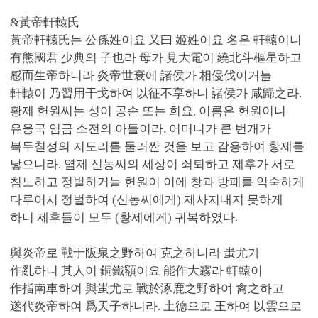
&黃帝軒轅氏
黃帝軒轅氏는 公孫姓이요 又曰 姬姓이요 名은 軒轅이니
有熊國君 少典의 子也라 母가 見大電이 繞北斗樞星하고
感而生帝하니라 炎帝世衰에 諸侯가 相侵伐이거늘
軒轅이 乃習用干戈하여 以征不享하니 諸侯가 咸歸之라.
황제 헌원씨는 성이 공손 또는 희요, 이름은 헌원이니
유웅국 임금 소전의 아들이라. 어머니가 큰 번개가
북두칠성의 지도리를 둘러싼 것을 보고 감응하여 황제를
낳으니라. 염제 신농씨의 세상이 쇠퇴하고 제후가 서로
침노하고 정벌하거늘 헌원이 이에 창과 방패를 익숙하게
다루어서 정벌하여 (신농씨에게) 제사지내지 못하게
하니 제후들이 모두 (황제에게) 귀복하였다.
與炎帝로 戰于阪泉之野하여 克之하니라 蚩尤가
作亂하니 其人이 銅鐵額이요 能作大霧라 軒轅이
作指南車하여 與蚩尤로 戰於涿鹿之野하여 禽之하고
遂代炎帝하여 爲天子하니라. 土德으로 王하여 以雲으로