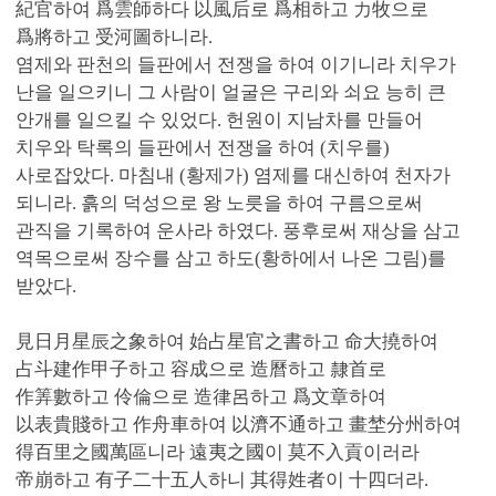
紀官하여 爲雲師하다 以風后로 爲相하고 力牧으로
爲將하고 受河圖하니라.
염제와 판천의 들판에서 전쟁을 하여 이기니라 치우가
난을 일으키니 그 사람이 얼굴은 구리와 쇠요 능히 큰
안개를 일으킬 수 있었다. 헌원이 지남차를 만들어
치우와 탁록의 들판에서 전쟁을 하여 (치우를)
사로잡았다. 마침내 (황제가) 염제를 대신하여 천자가
되니라. 흙의 덕성으로 왕 노릇을 하여 구름으로써
관직을 기록하여 운사라 하였다. 풍후로써 재상을 삼고
역목으로써 장수를 삼고 하도(황하에서 나온 그림)를
받았다.
見日月星辰之象하여 始占星官之書하고 命大撓하여
占斗建作甲子하고 容成으로 造曆하고 隸首로
作筭數하고 伶倫으로 造律呂하고 爲文章하여
以表貴賤하고 作舟車하여 以濟不通하고 畫埜分州하여
得百里之國萬區니라 遠夷之國이 莫不入貢이러라
帝崩하고 有子二十五人하니 其得姓者이 十四더라.