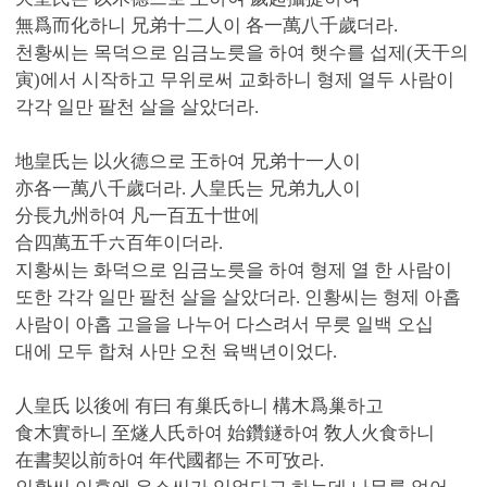
無爲而化하니 兄弟十二人이 各一萬八千歲더라.
천황씨는 목덕으로 임금노릇을 하여 햇수를 섭제(天干의
寅)에서 시작하고 무위로써 교화하니 형제 열두 사람이
각각 일만 팔천 살을 살았더라.
地皇氏는 以火德으로 王하여 兄弟十一人이
亦各一萬八千歲더라. 人皇氏는 兄弟九人이
分長九州하여 凡一百五十世에
合四萬五千六百年이더라.
지황씨는 화덕으로 임금노릇을 하여 형제 열 한 사람이
또한 각각 일만 팔천 살을 살았더라. 인황씨는 형제 아홉
사람이 아홉 고을을 나누어 다스려서 무릇 일백 오십
대에 모두 합쳐 사만 오천 육백년이었다.
人皇氏 以後에 有曰 有巢氏하니 構木爲巢하고
食木實하니 至燧人氏하여 始鑽鐩하여 敎人火食하니
在書契以前하여 年代國都는 不可攷라.