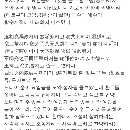
도시가 되니 요임금이 그것을 듣고 밭고랑(농부)에서
뽑아 올려 두 딸을 시집보내니 가로되 아황과 여영이라
(이로부터 요임금은 순이 살던) 규수와 예수의
합수지점에 내려와서 다스렸다.
遂相堯爲政하여 放驩兜하고 流共工하며 殛鯀하고
竄三苗하며 擧才子八元八凱하니라. 堯가 崩하니 舜이
避位河南이더니 天下朝覲 訟獄 謳歌者가
不歸堯之子而歸舜하거늘 遂卽位하여 以土德으로
王하고 命九官하고 咨十二牧하니
四海之內咸戴舜功이라. (驩기뻐할 환, 兜투구 두, 流 흐를
류, 유배보낼 류,
드디어 순이 요임금을 도와 정사를 돌보았는데 환두를
쫓아내고 공공을 유배하며 곤을 죽이고 삼묘를 귀양
보내며 재주 있는 사람 여덟과 능력 있는 사람 여덟을
뽑아 쓰니라. 요임금이 죽으니 순이 임금 자리를 피하여
황하 남쪽으로 갔더니 천하에서 조정에 참예하려는
사람과 옥사로 소송하려는 사람과 노래로 찬양하려는