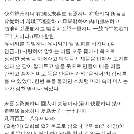
伐有施氏하니 有施以末喜로 女焉하니 有寵하여 所言을
皆從하여 爲瓊宮瑤臺하고 殫民財하여 肉山脯林하고
酒池可以運船하고 糟堤可以望十里하니 一鼓而牛飮者가
三千人이라. (殫다할탄
유시씨를 정벌하니 유시씨가 딸 말희를 바치니 (걸
임금이) 사랑하여 말하는 바를 모두 좇아서 옥으로
장식한 궁궐을 지어주고 백성들의 재물을 없애서 고기를
산과 숲 같이 쌓아두고 술을 못으로 만들어 배를 띄울
만하고 술지게미로 둑을 만들어 가히 (올라서면) 십리를
볼 수 있었다. 한번 북을 울리면 소처럼 머리 숙여 마시는
자가 삼천 명이나 되었다.
末喜以爲樂하니 國人이 大崩이라 湯이 伐夏하니 桀이
走鳴條而死하니 夏爲天子一十七世에
凡四百五十八年이더라.
(걸왕이) 말희를 즐거움으로 삼으니 국민들(의 신망)이
크게 무너졌다. 탕이 하 나라를 쳐서 걸 임금이 명조