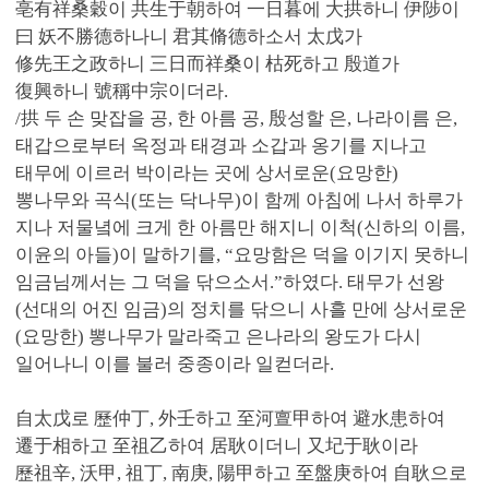
亳有祥桑穀이 共生于朝하여 一日暮에 大拱하니 伊陟이
曰 妖不勝德하나니 君其脩德하소서 太戊가
修先王之政하니 三日而祥桑이 枯死하고 殷道가
復興하니 號稱中宗이더라.
/拱 두 손 맞잡을 공, 한 아름 공, 殷성할 은, 나라이름 은,
태갑으로부터 옥정과 태경과 소갑과 옹기를 지나고
태무에 이르러 박이라는 곳에 상서로운(요망한)
뽕나무와 곡식(또는 닥나무)이 함께 아침에 나서 하루가
지나 저물녘에 크게 한 아름만 해지니 이척(신하의 이름,
이윤의 아들)이 말하기를, “요망함은 덕을 이기지 못하니
임금님께서는 그 덕을 닦으소서.”하였다. 태무가 선왕
(선대의 어진 임금)의 정치를 닦으니 사흘 만에 상서로운
(요망한) 뽕나무가 말라죽고 은나라의 왕도가 다시
일어나니 이를 불러 중종이라 일컫더라.
自太戊로 歷仲丁, 外壬하고 至河亶甲하여 避水患하여
遷于相하고 至祖乙하여 居耿이더니 又圮于耿이라
歷祖辛, 沃甲, 祖丁, 南庚, 陽甲하고 至盤庚하여 自耿으로