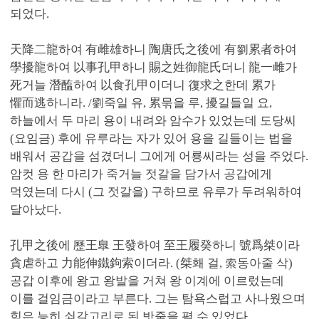
되었다.
天降二龍하여 有雌雄하니 陶唐氏之後에 有劉累者하여
學擾龍하여 以事孔甲하니 賜之姓御龍氏더니 龍一雌가
死거늘 潛醢하여 以食孔甲이더니 復求之한데 累가
懼而逃하니라. /劉죽일 유, 累묶을 루, 擾길들일 요,
하늘에서 두 마리 용이 내려와 암수가 있었는데 도당씨
(요임금) 후에 유루라는 자가 있어 용을 길들이는 법을
배워서 공갑을 섬겼더니 그에게 어룡씨라는 성을 주었다.
암컷 용 한 마리가 죽거늘 젓갈을 담가서 공갑에게
먹였는데 다시 (그 젓갈을) 구하므로 유루가 두려워하여
달아났다.
孔甲之後에 歷王臯 王發하여 至王履癸하니 號爲桀이라
貪虐하고 力能伸鐵鉤索이더라. (桀홰 걸, 索동아줄 삭)
공갑 이후에 왕고 왕발을 거쳐 왕 이계에 이르렀는데
이를 걸임금이라고 부른다. 그는 탐욕스럽고 사나웠으며
힘은 능히 쇠갈고리로 된 밧줄을 펼 수 있었다.