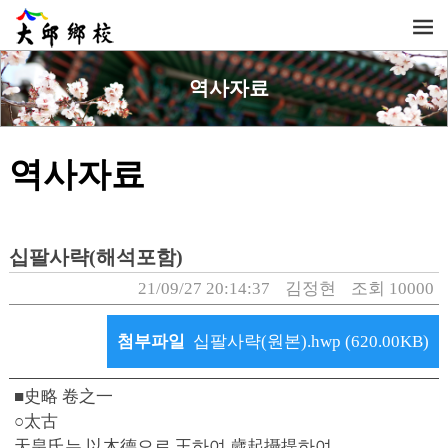
역사자료
역사자료
십팔사략(해석포함)
21/09/27 20:14:37
김정현
조회 10000
첨부파일
십팔사략(원본).hwp (620.00KB)
■史略 卷之一
○太古
天皇氏는 以木德으로 王하여 歲起攝提하여