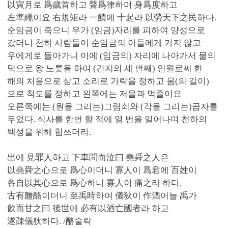
以寅月로 爲歲首하고 聲爲律하며 身爲度하고
左準繩이요 右規矩라 一饋에 十起라 以勞天下之民하다.
순임금이 죽으니 우가 (임금)자리를 피하여 양성으로
갔더니 천하 사람들이 순임금의 아들에게 가지 않고
우에게로 돌아가니 이에 (임금의) 자리에 나아가서 물의
덕으로 왕 노릇을 하여 (간지의 세 번째) 인월로써 한
해의 처음으로 삼고 소리로 가락을 정하고 몸(의 길이)
으로 척도를 정하고 왼쪽에는 저울과 먹줄이요
오른쪽에는 (원을 그리는)그림쇠와 (각을 그리는)곱자를
두었다. 식사를 한번 할 적에 열 번을 일어나며 천하의
백성을 위해 힘쓰더라.
出에 見罪人하고 下車問而泣曰 堯舜之人은
以堯舜之心으로 爲心이더니 寡人이 爲君에 百姓이
各自以其心으로 爲心하니 寡人이 痛之라 하다.
古有醴酪이더니 至禹時하여 儀狄이 作酒어늘 禹가
飮而甘之曰 後世에 必有以酒亡國者라 하고
遂疎儀狄하다. /酪술락