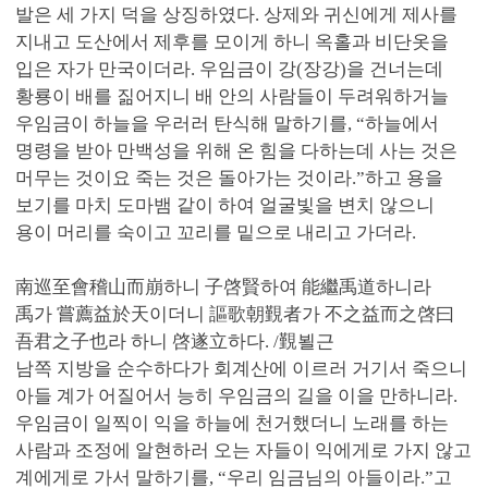
발은 세 가지 덕을 상징하였다. 상제와 귀신에게 제사를
지내고 도산에서 제후를 모이게 하니 옥홀과 비단옷을
입은 자가 만국이더라. 우임금이 강(장강)을 건너는데
황룡이 배를 짊어지니 배 안의 사람들이 두려워하거늘
우임금이 하늘을 우러러 탄식해 말하기를, “하늘에서
명령을 받아 만백성을 위해 온 힘을 다하는데 사는 것은
머무는 것이요 죽는 것은 돌아가는 것이라.”하고 용을
보기를 마치 도마뱀 같이 하여 얼굴빛을 변치 않으니
용이 머리를 숙이고 꼬리를 밑으로 내리고 가더라.
南巡至會稽山而崩하니 子啓賢하여 能繼禹道하니라
禹가 嘗薦益於天이더니 謳歌朝覲者가 不之益而之啓曰
吾君之子也라 하니 啓遂立하다. /覲뵐근
남쪽 지방을 순수하다가 회계산에 이르러 거기서 죽으니
아들 계가 어질어서 능히 우임금의 길을 이을 만하니라.
우임금이 일찍이 익을 하늘에 천거했더니 노래를 하는
사람과 조정에 알현하러 오는 자들이 익에게로 가지 않고
계에게로 가서 말하기를, “우리 임금님의 아들이라.”고