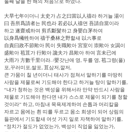
둘째 달을 한 해의 처음으로 하였다.
大旱七年이더니 太史가 占之曰當以人禱라 하거늘 湯이
曰 吾所爲請者는 民也라 若必以人禱면 吾請自當이라
하고 遂齋戒하여 剪爪斷髮하고 身嬰白茅하여
以身爲犧牲하여 禱于桑林之野할새 以六事로
自責曰政不節歟아 民이 失職歟아 宮室이 崇歟아 女謁이
盛歟아 苞苴가 行歟아 讒夫가 昌歟아 하여 言未已에
大雨가 方數千里더라. /嬰갓난애 영, 두를 영, 苞그령(풀)
포,꾸러미포,쌀포, 苴삼저,깔저,
큰 가뭄이 칠 년이더니 태사가 점쳐서 말하기를 마땅히
사람을 제물로써 기도해야 한다고 하거늘 탕이 말하기를,
“내가 청하는 것은 백성을 위해서라 만약 반드시 사람을
제물로 기도해야 한다면 내가 스스로 제물이 되기를 청할
것이라” 하고, 마침내 목욕제계하여 손톱과 머리칼을
자르고 몸에는 흰 띠를 두르고 몸소 희생이 되어 상림의
들판에서 기도할새 여섯 가지 일로 자책하여 말하기를,
“정치가 절도가 없었는가, 백성이 직업을 잃었는가,