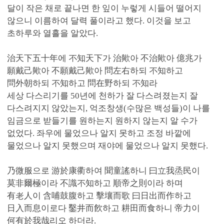
달이 작은 채로 끝나면 한 잎이 누렇게 시들어 떨어지
않으니 이름하여 달력 풀이라고 했다. 이것을 보고
초하루와 열흘을 알았다.
治天下五十年에 不知天下가 治歟아 不治歟아 億兆가
願戴己歟아 不願戴己歟아 問左右하되 不知하고
問外朝하되 不知하고 問在野하되 不知라
세상 다스리기를 50년에 천하가 잘 다스려졌는지 잘
다스려지지 않았는지, 억조창생(수많은 백성들)이 나를
임금으로 받들기를 원하는지 원하지 않는지 알 수가
없었다. 좌우에 물었으나 알지 못하고 조정 바깥에
물었으나 알지 못했으며 재야에 물었으나 알지 못했다.
乃微服으로 游於康衢하여 聞童謠하니 曰立我烝民이
莫非爾極이라 不識不知하고 順帝之則이라 하며
有老人이 含哺鼓腹하고 擊壤而歌 曰日出而作하고
日入而息이로다 鑿井而飮하고 耕田而食하니 帝力이
何有於我哉리오 하더라.