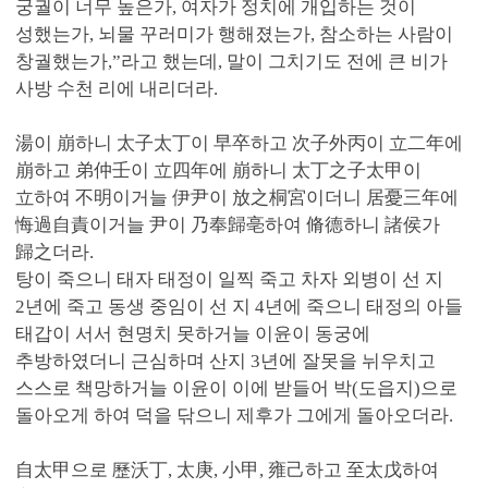
궁궐이 너무 높은가, 여자가 정치에 개입하는 것이
성했는가, 뇌물 꾸러미가 행해졌는가, 참소하는 사람이
창궐했는가,”라고 했는데, 말이 그치기도 전에 큰 비가
사방 수천 리에 내리더라.
湯이 崩하니 太子太丁이 早卒하고 次子外丙이 立二年에
崩하고 弟仲壬이 立四年에 崩하니 太丁之子太甲이
立하여 不明이거늘 伊尹이 放之桐宮이더니 居憂三年에
悔過自責이거늘 尹이 乃奉歸亳하여 脩德하니 諸侯가
歸之더라.
탕이 죽으니 태자 태정이 일찍 죽고 차자 외병이 선 지
2년에 죽고 동생 중임이 선 지 4년에 죽으니 태정의 아들
태갑이 서서 현명치 못하거늘 이윤이 동궁에
추방하였더니 근심하며 산지 3년에 잘못을 뉘우치고
스스로 책망하거늘 이윤이 이에 받들어 박(도읍지)으로
돌아오게 하여 덕을 닦으니 제후가 그에게 돌아오더라.
自太甲으로 歷沃丁, 太庚, 小甲, 雍己하고 至太戊하여