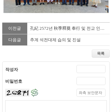
이전글
​孔紀 2572년 秋季釋奠 奉行 및 전교 인사말씀
다음글
추계 석전대제 습의 및 진설
작성자
비밀번호