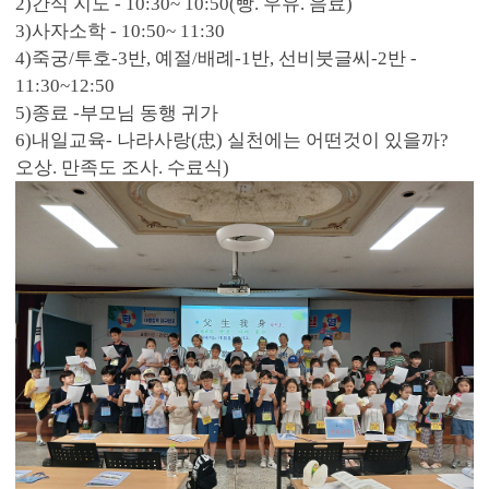
2)간식 지도 - 10:30~ 10:50(빵. 우유. 음료)
3)사자소학 - 10:50~ 11:30
4)죽궁/투호-3반, 예절/배례-1반, 선비붓글씨-2반 -
11:30~12:50
5)종료 -부모님 동행 귀가
6)내일교육- 나라사랑(忠) 실천에는 어떤것이 있을까?
오상. 만족도 조사. 수료식)