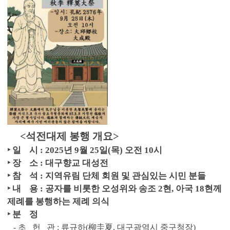
<석전대제 봉행 개요>
‣ 일 시 : 2025년 9월 25일(목) 오전 10시
‣ 장 소 : 대구향교 대성전
‣ 참 석 : 지역유림 단체 회원 및 관심있는 시민 분들
‣ 내 용 : 공자를 비롯한 오성위와 송조 2현, 아국 18현께
제례를 봉행하는 제례 의식
‣ 분 정
- 초 헌 관 : 류규하(柳圭夏, 대구광역시 중구청장)