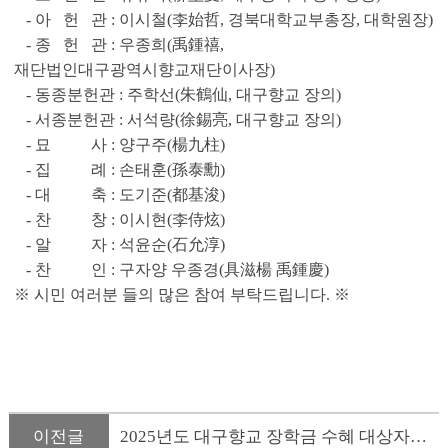
- 아 헌 관 : 이시철(李始哲, 경북대학교부총장, 대학원장)
- 종 헌 관 : 우종희(禹鍾禧,
재단법인대구광역시향교재단이사장)
- 동종분헌관 : 주학선(朱鶴仙, 대구향교 장의)
- 서종분헌관 : 서석량(徐錫亮, 대구향교 장의)
- 묘 사 : 양구주(楊九柱)
- 집 례 : 손태훈(孫泰勳)
- 대 축 : 도기준(都基浚)
- 찬 창 : 이시현(李侍炫)
- 알 자 : 석윤순(石允淳)
- 찬 인 : 구자양 우종경(具滋楊 禹鍾慶)
※ 시민 여러분 들의 많은 참여 부탁드립니다. ※
이전글
2025년도 대구향교 장학금 수혜 대상자 선정 및 수여식 안내