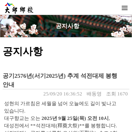
공지사항
공지사항
공기2576년(서기2025년) 추계 석전대제 봉행
안내
25/09/20 16:36:52
배동영
조회 1670
성현의 가르침은 세월을 넘어 오늘에도 길이 빛나고
있습니다.
대구향교는 오는
2025년 9월 25일(목) 오전 10시
,
대성전에서 **석전대제(釋奠大祭)**를 봉행합니다.