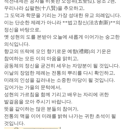
석전대제는 공자를 비롯한 오성위(五聖位), 송조 2현,
우리나라 십팔현(十八賢)을 추모하고,
그 도덕과 학문을 기리는 가장 성대한 유교 의례입니다.
이는 단순한 제례가 아니라 **법고창신(法古創新)**의
정신을 바탕으로,
옛 성현의 도를 본받아 오늘에 새롭게 이어가는 숭고한
의식입니다.
향교의 뜨락에 모인 향기로운 예향(禮鄕)의 기운은
참여하는 모든 이의 마음을 맑히고,
공동체의 정신을 굳건히 세우는 자양분이 될 것입니다.
이날의 장엄한 제례는 전통의 뿌리를 다시 확인하고,
미래의 인성을 길러내는 소중한 마당이 될 것입니다.
깊어가는 가을의 문턱에서,
성현의 가르침을 함께 기리고 배우는 자리에 귀한
발걸음을 모아 주시기 바랍니다.
뜻을 같이하는 많은 분들의 참여가,
전통의 맥을 이어 미래를 밝혀 나가는 귀한 초석이 될
것입니다.