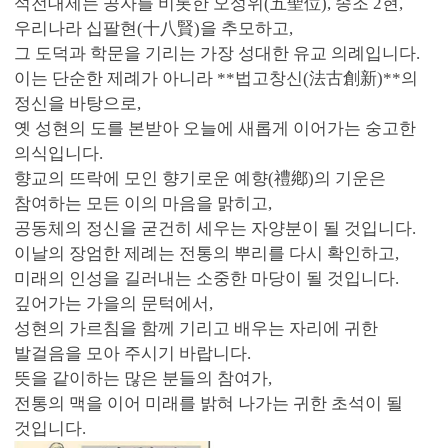
석전대제는 공자를 비롯한 오성위(五聖位), 송조 2현,
우리나라 십팔현(十八賢)을 추모하고,
그 도덕과 학문을 기리는 가장 성대한 유교 의례입니다.
이는 단순한 제례가 아니라 **법고창신(法古創新)**의
정신을 바탕으로,
옛 성현의 도를 본받아 오늘에 새롭게 이어가는 숭고한
의식입니다.
향교의 뜨락에 모인 향기로운 예향(禮鄕)의 기운은
참여하는 모든 이의 마음을 맑히고,
공동체의 정신을 굳건히 세우는 자양분이 될 것입니다.
이날의 장엄한 제례는 전통의 뿌리를 다시 확인하고,
미래의 인성을 길러내는 소중한 마당이 될 것입니다.
깊어가는 가을의 문턱에서,
성현의 가르침을 함께 기리고 배우는 자리에 귀한
발걸음을 모아 주시기 바랍니다.
뜻을 같이하는 많은 분들의 참여가,
전통의 맥을 이어 미래를 밝혀 나가는 귀한 초석이 될
것입니다.