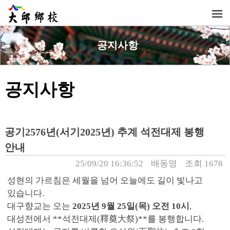
공지사항
공지사항
공기2576년(서기2025년) 추계 석전대제 봉행
안내
25/09/20 16:36:52
배동영
조회 1678
성현의 가르침은 세월을 넘어 오늘에도 길이 빛나고
있습니다.
대구향교는 오는
2025년 9월 25일(목) 오전 10시
,
대성전에서 **석전대제(釋奠大祭)**를 봉행합니다.