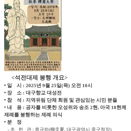
<석전대제 봉행 개요>
‣ 일 시 : 2025년 9월 25일(목) 오전 10시
‣ 장 소 : 대구향교 대성전
‣ 참 석 : 지역유림 단체 회원 및 관심있는 시민 분들
‣ 내 용 : 공자를 비롯한 오성위와 송조 2현, 아국 18현께
제례를 봉행하는 제례 의식
‣ 분 정
- 초 헌 관 : 류규하(柳圭夏, 대구광역시 중구청장)