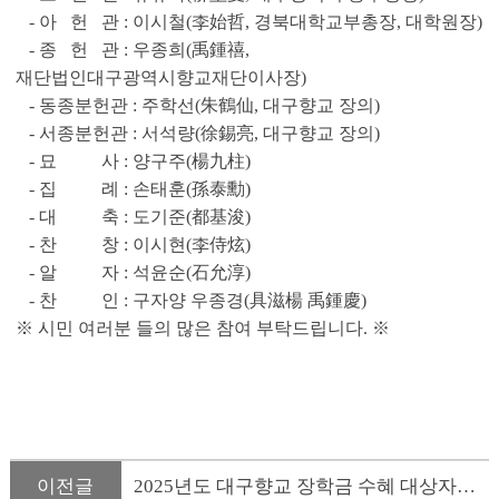
- 아 헌 관 : 이시철(李始哲, 경북대학교부총장, 대학원장)
- 종 헌 관 : 우종희(禹鍾禧,
재단법인대구광역시향교재단이사장)
- 동종분헌관 : 주학선(朱鶴仙, 대구향교 장의)
- 서종분헌관 : 서석량(徐錫亮, 대구향교 장의)
- 묘 사 : 양구주(楊九柱)
- 집 례 : 손태훈(孫泰勳)
- 대 축 : 도기준(都基浚)
- 찬 창 : 이시현(李侍炫)
- 알 자 : 석윤순(石允淳)
- 찬 인 : 구자양 우종경(具滋楊 禹鍾慶)
※ 시민 여러분 들의 많은 참여 부탁드립니다. ※
이전글
2025년도 대구향교 장학금 수혜 대상자 선정 및 수여식 안내