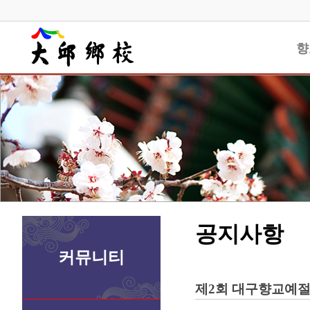
향
공지사항
커뮤니티
제2회 대구향교예절