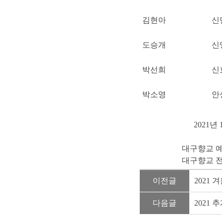
김현아
신
도승개
신
박선희
신
박소영
안
2021년 
대구향교 예절
대구향교 
이전글
2021
다음글
2021