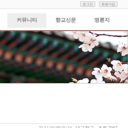
로그인
회원가입
커뮤니티
향교신문
명륜지
21/11/19 09:31:24
대구향교
조회 7987