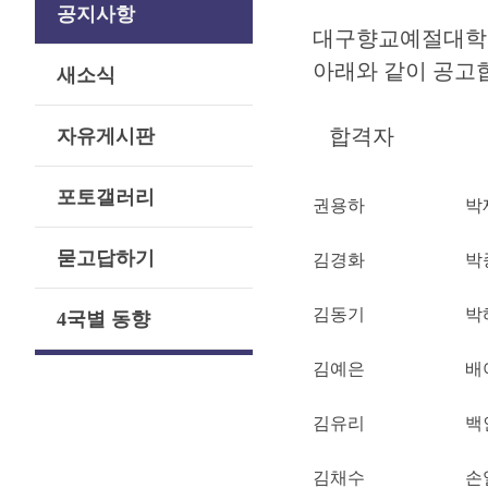
공지사항
대구향교예절대학 운
아래와 같이 공고
새소식
합격자
자유게시판
포토갤러리
권용하
박
묻고답하기
김경화
박
김동기
박
4국별 동향
김예은
배
김유리
백
김채수
손