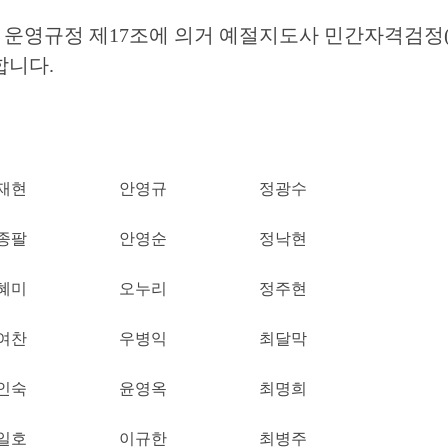
영규정 제17조에 의거 예절지도사 민간자격검정(문화
합니다.
재현
안영규
정광수
종팔
안영순
정낙현
혜미
오누리
정주현
여찬
우병익
최달막
인숙
윤영옥
최명희
일호
이규한
최병주