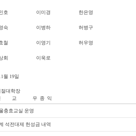
민호
이미경
한은영
영숙
이병하
허병구
효철
이영기
허우영
상회
이욱로
11월 19일
대학장
전 교 우 종 익
 겨울충효교실 운영
 추계 석전대제 헌성금 내역