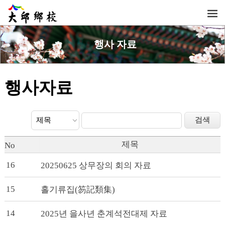
행사 자료
행사자료
제목
No
16
20250625 상무장의 회의 자료
15
홀기류집(笏記類集)
14
2025년 을사년 춘계석전대제 자료