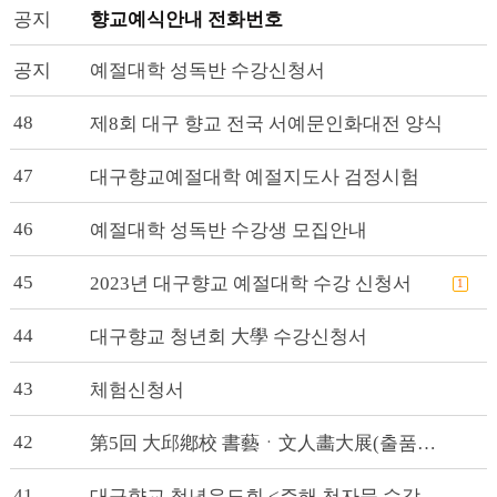
공지
향교예식안내 전화번호
공지
예절대학 성독반 수강신청서
48
제8회 대구 향교 전국 서예문인화대전 양식
47
대구향교예절대학 예절지도사 검정시험
46
예절대학 성독반 수강생 모집안내
45
2023년 대구향교 예절대학 수강 신청서
1
44
대구향교 청년회 大學 수강신청서
43
체험신청서
42
第5回 大邱鄕校 書藝ㆍ文人畵大展(출품원서)
41
대구향교 청년유도회 <주해 천자문 수강생 모집 공고>