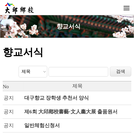
향교서식
향교서식
제목
No
공지
대구향교 장학생 추천서 양식
공지
제6회 大邱鄕校書藝·文人畵大展 출품원서
공지
일반체험신청서